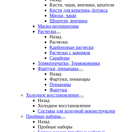
Кисти, чаши, венчики, шпатели
Кисти для кератина, ботокса
Миски, чаши
Шпатели, венчики
Маски-респираторы
Расчески
Назад
Расчески
Карбоновые расчески
Расчески с зажимом
Скраберы
Термоперчатки, Термоковрики
Фартуки, пеньюары
Назад
Фартуки, пеньюары
Пеньюары
Фартуки
Холодное восстановление
Назад
Холодное восстановление
Составы для холодной реконструкции
Пробные наборы
Назад
Пробные наборы