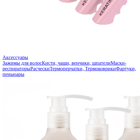
Аксессуары
Зажимы для волос
Кисти, чаши, венчики, шпатели
Маски-
респираторы
Расчески
Термоперчатки, Термоковрики
Фартуки,
пеньюары