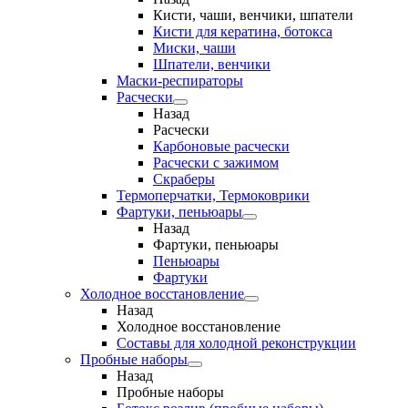
Кисти, чаши, венчики, шпатели
Кисти для кератина, ботокса
Миски, чаши
Шпатели, венчики
Маски-респираторы
Расчески
Назад
Расчески
Карбоновые расчески
Расчески с зажимом
Скраберы
Термоперчатки, Термоковрики
Фартуки, пеньюары
Назад
Фартуки, пеньюары
Пеньюары
Фартуки
Холодное восстановление
Назад
Холодное восстановление
Составы для холодной реконструкции
Пробные наборы
Назад
Пробные наборы