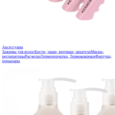
Аксессуары
Зажимы для волос
Кисти, чаши, венчики, шпатели
Маски-
респираторы
Расчески
Термоперчатки, Термоковрики
Фартуки,
пеньюары