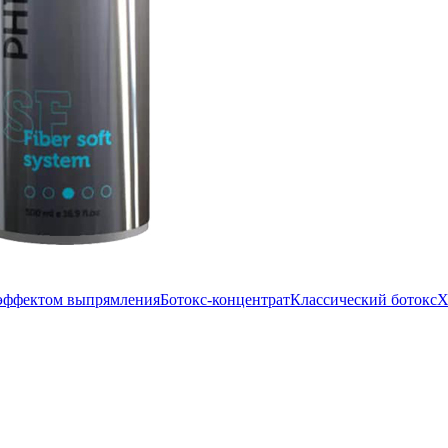
 эффектом выпрямления
Ботокс-концентрат
Классический ботокс
Х