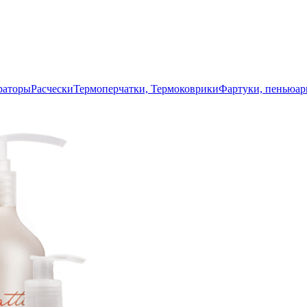
раторы
Расчески
Термоперчатки, Термоковрики
Фартуки, пеньюа