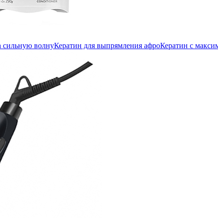
а сильную волну
Кератин для выпрямления афро
Кератин с макс