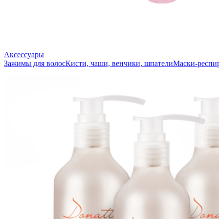
Аксессуары
Зажимы для волос
Кисти, чаши, венчики, шпатели
Маски-респи