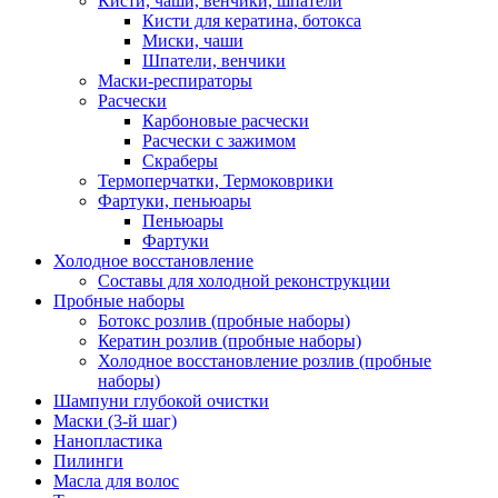
Кисти, чаши, венчики, шпатели
Кисти для кератина, ботокса
Миски, чаши
Шпатели, венчики
Маски-респираторы
Расчески
Карбоновые расчески
Расчески с зажимом
Скраберы
Термоперчатки, Термоковрики
Фартуки, пеньюары
Пеньюары
Фартуки
Холодное восстановление
Составы для холодной реконструкции
Пробные наборы
Ботокс розлив (пробные наборы)
Кератин розлив (пробные наборы)
Холодное восстановление розлив (пробные
наборы)
Шампуни глубокой очистки
Маски (3-й шаг)
Нанопластика
Пилинги
Масла для волос