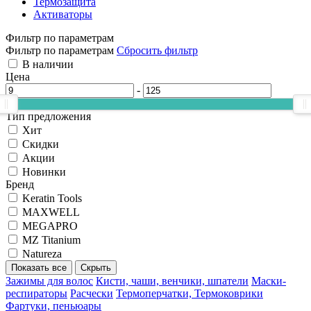
Термозащита
Активаторы
Фильтр по параметрам
Фильтр по параметрам
Сбросить фильтр
В наличии
Цена
-
Тип предложения
Хит
Скидки
Акции
Новинки
Бренд
Keratin Tools
MAXWELL
MEGAPRO
MZ Titanium
Natureza
Показать все
Скрыть
Зажимы для волос
Кисти, чаши, венчики, шпатели
Маски-
респираторы
Расчески
Термоперчатки, Термоковрики
Фартуки, пеньюары