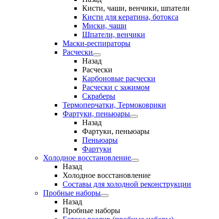
Кисти, чаши, венчики, шпатели
Кисти для кератина, ботокса
Миски, чаши
Шпатели, венчики
Маски-респираторы
Расчески
Назад
Расчески
Карбоновые расчески
Расчески с зажимом
Скраберы
Термоперчатки, Термоковрики
Фартуки, пеньюары
Назад
Фартуки, пеньюары
Пеньюары
Фартуки
Холодное восстановление
Назад
Холодное восстановление
Составы для холодной реконструкции
Пробные наборы
Назад
Пробные наборы