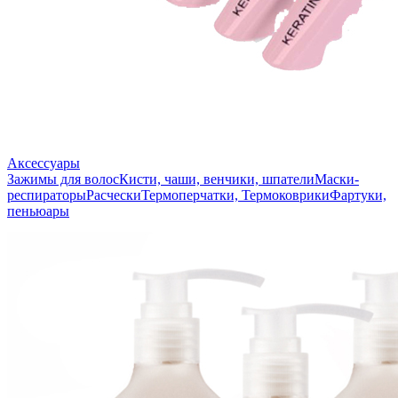
Аксессуары
Зажимы для волос
Кисти, чаши, венчики, шпатели
Маски-
респираторы
Расчески
Термоперчатки, Термоковрики
Фартуки,
пеньюары