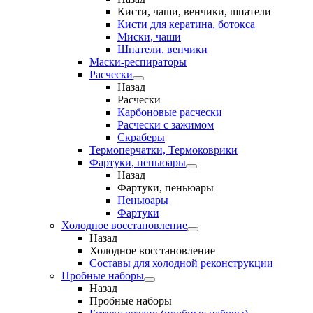
Кисти, чаши, венчики, шпатели
Кисти для кератина, ботокса
Миски, чаши
Шпатели, венчики
Маски-респираторы
Расчески
Назад
Расчески
Карбоновые расчески
Расчески с зажимом
Скраберы
Термоперчатки, Термоковрики
Фартуки, пеньюары
Назад
Фартуки, пеньюары
Пеньюары
Фартуки
Холодное восстановление
Назад
Холодное восстановление
Составы для холодной реконструкции
Пробные наборы
Назад
Пробные наборы