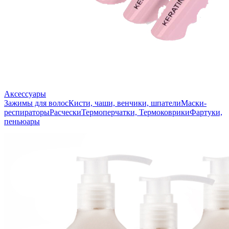
Аксессуары
Зажимы для волос
Кисти, чаши, венчики, шпатели
Маски-
респираторы
Расчески
Термоперчатки, Термоковрики
Фартуки,
пеньюары