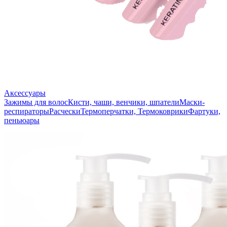
Аксессуары
Зажимы для волос
Кисти, чаши, венчики, шпатели
Маски-
респираторы
Расчески
Термоперчатки, Термоковрики
Фартуки,
пеньюары