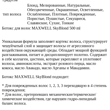
Блонд, Мелированные, Натуральные,
Обесцвеченные, Окрашенные, Осветленные,
тип волоса
Ослабленные, Плотные, Поврежденные,
Пористые, Пушистые, Секущиеся,
Славянские, Сухие, Тонкие
Ботокс для волос MAXWELL SkyBlond 500 ml
Уникальная формула заполняет кортекс волоса, структурирует
чешуйчатый слой и защищает волосы от агрессивного
воздействия окружающей среды. Обладает мощной функцией
разглаживания, питает и дисциплинирует полотно. Содержит
в себе коллаген, цистеин, которые укрепляют и уплотняют
волосы, аминокислоты, экстракт розового перца, масло
кокоса, масло Авакадо, масло Арганы и Макадамии.
Ботокс MAXWELL SkyBlond подходит:
* Для поврежденных волос 1, 2, 3, 3 переходящую в 4 степень
повреждения;
* Для волос, претерпевших механические/термические/
химические воздействия, где нарушен гидро-липидный
баланс волоса.