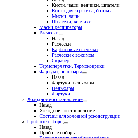
Кисти, чаши, венчики, шпатели
Кисти для кератина, ботокса
Миски, чаши
Шпатели, венчики
Маски-респираторы
Расчески
Назад
Расчески
Карбоновые расчески
Расчески с зажимом
Скраберы
Термоперчатки, Термоковрики
Фартуки, пеньюары
Назад
Фартуки, пеньюары
Пеньюары
Фартуки
Холодное восстановление
Назад
Холодное восстановление
Составы для холодной реконструкции
Пробные наборы
Назад
Пробные наборы