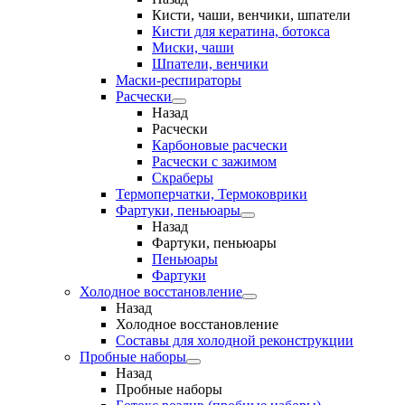
Кисти, чаши, венчики, шпатели
Кисти для кератина, ботокса
Миски, чаши
Шпатели, венчики
Маски-респираторы
Расчески
Назад
Расчески
Карбоновые расчески
Расчески с зажимом
Скраберы
Термоперчатки, Термоковрики
Фартуки, пеньюары
Назад
Фартуки, пеньюары
Пеньюары
Фартуки
Холодное восстановление
Назад
Холодное восстановление
Составы для холодной реконструкции
Пробные наборы
Назад
Пробные наборы