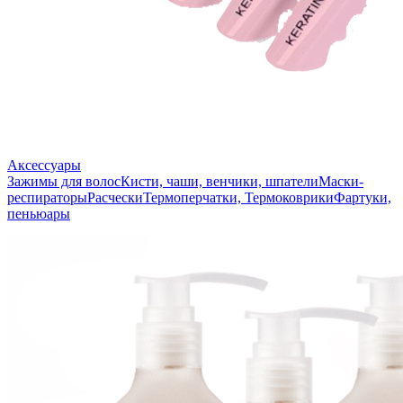
Аксессуары
Зажимы для волос
Кисти, чаши, венчики, шпатели
Маски-
респираторы
Расчески
Термоперчатки, Термоковрики
Фартуки,
пеньюары