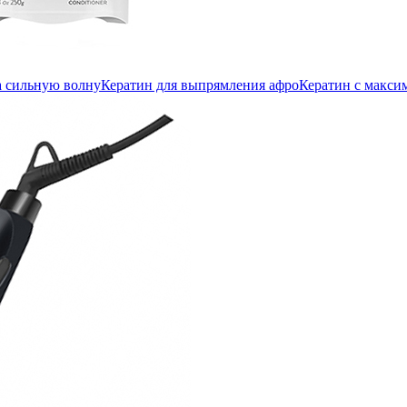
а сильную волну
Кератин для выпрямления афро
Кератин с макс