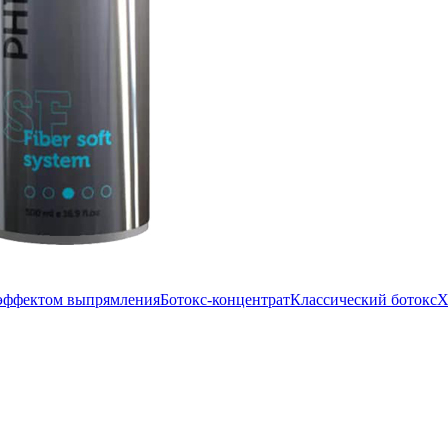
 эффектом выпрямления
Ботокс-концентрат
Классический ботокс
Х