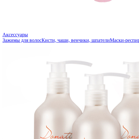
Аксессуары
Зажимы для волос
Кисти, чаши, венчики, шпатели
Маски-респи