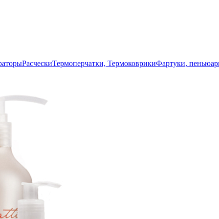
раторы
Расчески
Термоперчатки, Термоковрики
Фартуки, пеньюа