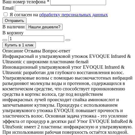
Ваш номер телефона
*
Email
Я согласен на
обработку персональных данных
Отправить
В наличии
Нашли дешевле?
В корзину
Купить в 1 клик
Описание
Отзывы
Вопрос-ответ
Инфракрасный и ультразвуковой утюжок EVOQUE Infrared &
Ultrasonic с широкими пластинами белый
Инновационный ультразвуковой утюг EVOQUE Infrared &
Ultrasonic разработан для глубокого восстановления волос.
Ультразвуковые волны с помощью высокочастотных вибраций
разъединяют молекулы воды и протеинов, содержащихся в
косметическом средстве, что способствует проникновению
средства в кортекс волоса, где под воздействием
инфракрасных лучей происходит спайка аминокислот и
запечатывание кутикулы. Процедура с использованием
ультразвукового утюжка EVOQUE повышает прочность и
эластичность волос. Основная задача утюжка - это усиление
эффекта от процедур в десятки раз! Утюг EVOQUE InfraRed &
UltraSonic имеет 2 пластины: инфракрасную и ультразвуковую.
При использовании рабочая поверхность остаётся холодной.