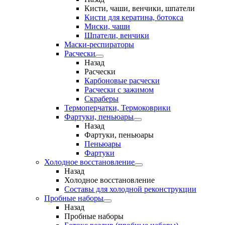
Кисти, чаши, венчики, шпатели
Кисти для кератина, ботокса
Миски, чаши
Шпатели, венчики
Маски-респираторы
Расчески
Назад
Расчески
Карбоновые расчески
Расчески с зажимом
Скраберы
Термоперчатки, Термоковрики
Фартуки, пеньюары
Назад
Фартуки, пеньюары
Пеньюары
Фартуки
Холодное восстановление
Назад
Холодное восстановление
Составы для холодной реконструкции
Пробные наборы
Назад
Пробные наборы