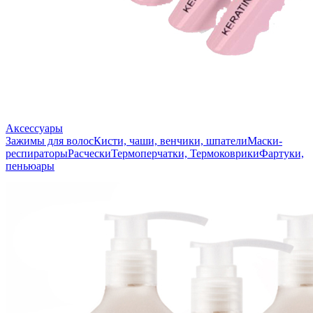
Аксессуары
Зажимы для волос
Кисти, чаши, венчики, шпатели
Маски-
респираторы
Расчески
Термоперчатки, Термоковрики
Фартуки,
пеньюары