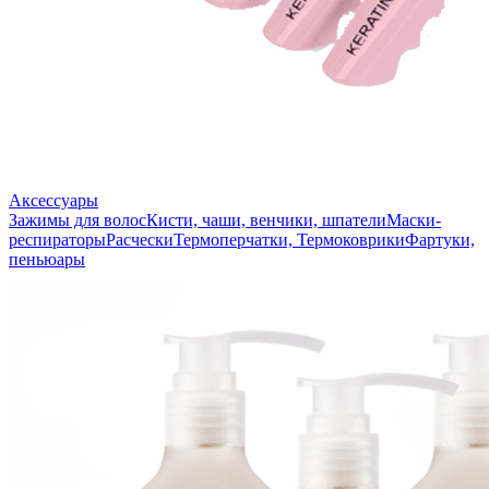
Аксессуары
Зажимы для волос
Кисти, чаши, венчики, шпатели
Маски-
респираторы
Расчески
Термоперчатки, Термоковрики
Фартуки,
пеньюары