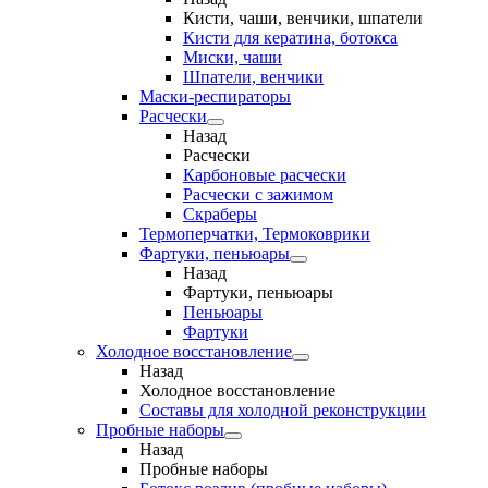
Кисти, чаши, венчики, шпатели
Кисти для кератина, ботокса
Миски, чаши
Шпатели, венчики
Маски-респираторы
Расчески
Назад
Расчески
Карбоновые расчески
Расчески с зажимом
Скраберы
Термоперчатки, Термоковрики
Фартуки, пеньюары
Назад
Фартуки, пеньюары
Пеньюары
Фартуки
Холодное восстановление
Назад
Холодное восстановление
Составы для холодной реконструкции
Пробные наборы
Назад
Пробные наборы