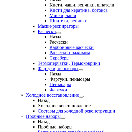
Кисти, чаши, венчики, шпатели
Кисти для кератина, ботокса
Миски, чаши
Шпатели, венчики
Маски-респираторы
Расчески
Назад
Расчески
Карбоновые расчески
Расчески с зажимом
Скраберы
Термоперчатки, Термоковрики
Фартуки, пеньюары
Назад
Фартуки, пеньюары
Пеньюары
Фартуки
Холодное восстановление
Назад
Холодное восстановление
Составы для холодной реконструкции
Пробные наборы
Назад
Пробные наборы