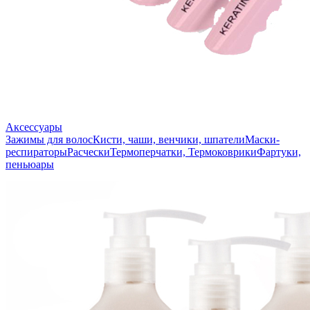
Аксессуары
Зажимы для волос
Кисти, чаши, венчики, шпатели
Маски-
респираторы
Расчески
Термоперчатки, Термоковрики
Фартуки,
пеньюары