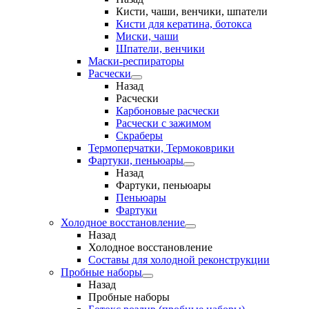
Кисти, чаши, венчики, шпатели
Кисти для кератина, ботокса
Миски, чаши
Шпатели, венчики
Маски-респираторы
Расчески
Назад
Расчески
Карбоновые расчески
Расчески с зажимом
Скраберы
Термоперчатки, Термоковрики
Фартуки, пеньюары
Назад
Фартуки, пеньюары
Пеньюары
Фартуки
Холодное восстановление
Назад
Холодное восстановление
Составы для холодной реконструкции
Пробные наборы
Назад
Пробные наборы