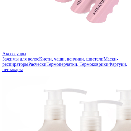
Аксессуары
Зажимы для волос
Кисти, чаши, венчики, шпатели
Маски-
респираторы
Расчески
Термоперчатки, Термоковрики
Фартуки,
пеньюары