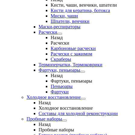
Кисти, чаши, венчики, шпатели
Кисти для кератина, ботокса
Миски, чаши
Шпатели, венчики
Маски-респираторы
Расчески
Назад
Расчески
Карбоновые расчески
Расчески с зажимом
Скраберы
Термоперчатки, Термоковрики
Фартуки, пеньюары
Назад
Фартуки, пеньюары
Пеньюары
Фартуки
Холодное восстановление
Назад
Холодное восстановление
Составы для холодной реконструкции
Пробные наборы
Назад
Пробные наборы