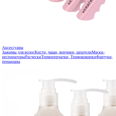
Аксессуары
Зажимы для волос
Кисти, чаши, венчики, шпатели
Маски-
респираторы
Расчески
Термоперчатки, Термоковрики
Фартуки,
пеньюары