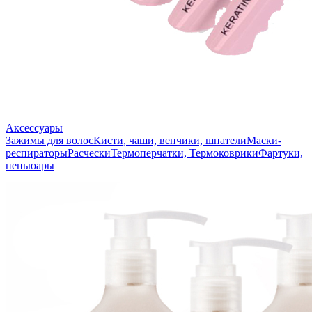
Аксессуары
Зажимы для волос
Кисти, чаши, венчики, шпатели
Маски-
респираторы
Расчески
Термоперчатки, Термоковрики
Фартуки,
пеньюары