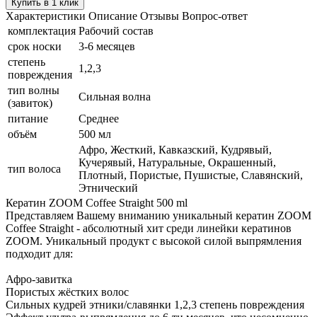
Купить в 1 клик
Характеристики
Описание
Отзывы
Вопрос-ответ
комплектация
Рабочий состав
срок носки
3-6 месяцев
степень
1,2,3
повреждения
тип волны
Сильная волна
(завиток)
питание
Среднее
объём
500 мл
Афро, Жесткий, Кавказский, Кудрявый,
Кучерявый, Натуральные, Окрашенный,
тип волоса
Плотный, Пористые, Пушистые, Славянский,
Этнический
Кератин ZOOM Coffee Straight 500 ml
Представляем Вашему вниманию уникальный кератин ZOOM
Coffee Straight - абсолютный хит среди линейки кератинов
ZOOM. Уникальный продукт с высокой силой выпрямления
подходит для:
Афро-завитка
Пористых жёстких волос
Сильных кудрей этники/славянки 1,2,3 степень повреждения