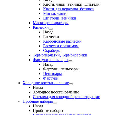
Кисти, чаши, венчики, шпатели
Кисти для кератина, ботокса
Миски, чаши
Шпатели, венчики
Маски-респираторы
Расчески
Назад
Расчески
Карбоновые расчески
Расчески с зажимом
Скраберы
Термоперчатки, Термоковрики
Фартуки, пеньюары
Назад
Фартуки, пеньюары
Пеньюары
Фартуки
Холодное восстановление
Назад
Холодное восстановление
Составы для холодной реконструкции
Пробные наборы
Назад
Пробные наборы