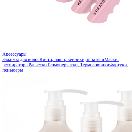
Аксессуары
Зажимы для волос
Кисти, чаши, венчики, шпатели
Маски-
респираторы
Расчески
Термоперчатки, Термоковрики
Фартуки,
пеньюары