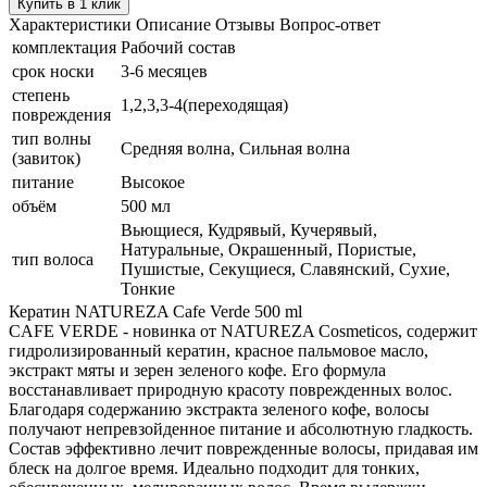
Купить в 1 клик
Характеристики
Описание
Отзывы
Вопрос-ответ
комплектация
Рабочий состав
срок носки
3-6 месяцев
степень
1,2,3,3-4(переходящая)
повреждения
тип волны
Средняя волна, Сильная волна
(завиток)
питание
Высокое
объём
500 мл
Вьющиеся, Кудрявый, Кучерявый,
Натуральные, Окрашенный, Пористые,
тип волоса
Пушистые, Секущиеся, Славянский, Сухие,
Тонкие
Кератин NATUREZA Cafe Verde 500 ml
CAFE VERDE - новинка от NATUREZA Cosmeticos, содержит
гидролизированный кератин, красное пальмовое масло,
экстракт мяты и зерен зеленого кофе. Его формула
восстанавливает природную красоту поврежденных волос.
Благодаря содержанию экстракта зеленого кофе, волосы
получают непревзойденное питание и абсолютную гладкость.
Состав эффективно лечит поврежденные волосы, придавая им
блеск на долгое время. Идеально подходит для тонких,