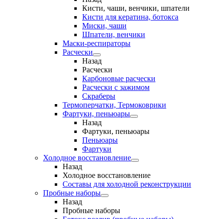
Кисти, чаши, венчики, шпатели
Кисти для кератина, ботокса
Миски, чаши
Шпатели, венчики
Маски-респираторы
Расчески
Назад
Расчески
Карбоновые расчески
Расчески с зажимом
Скраберы
Термоперчатки, Термоковрики
Фартуки, пеньюары
Назад
Фартуки, пеньюары
Пеньюары
Фартуки
Холодное восстановление
Назад
Холодное восстановление
Составы для холодной реконструкции
Пробные наборы
Назад
Пробные наборы