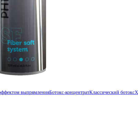
 эффектом выпрямления
Ботокс-концентрат
Классический ботокс
Х