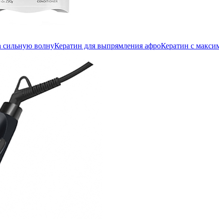
а сильную волну
Кератин для выпрямления афро
Кератин с макс