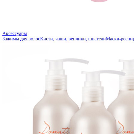
Аксессуары
Зажимы для волос
Кисти, чаши, венчики, шпатели
Маски-респи