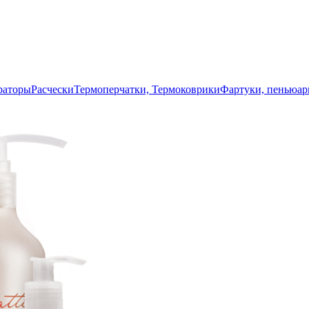
раторы
Расчески
Термоперчатки, Термоковрики
Фартуки, пеньюа