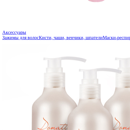
Аксессуары
Зажимы для волос
Кисти, чаши, венчики, шпатели
Маски-респи