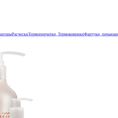
раторы
Расчески
Термоперчатки, Термоковрики
Фартуки, пеньюа