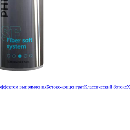
 эффектом выпрямления
Ботокс-концентрат
Классический ботокс
Х