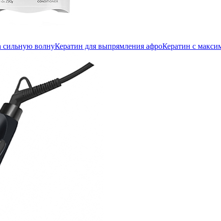
а сильную волну
Кератин для выпрямления афро
Кератин с макс