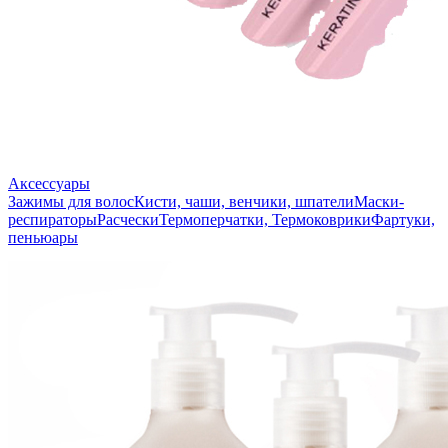
Аксессуары
Зажимы для волос
Кисти, чаши, венчики, шпатели
Маски-
респираторы
Расчески
Термоперчатки, Термоковрики
Фартуки,
пеньюары