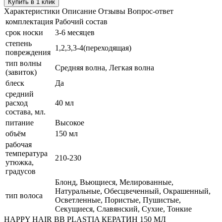
Купить в 1 клик
Характеристики
Описание
Отзывы
Вопрос-ответ
комплектация
Рабочий состав
срок носки
3-6 месяцев
степень
1,2,3,3-4(переходящая)
повреждения
тип волны
Средняя волна, Легкая волна
(завиток)
блеск
Да
средний
расход
40 мл
состава, мл.
питание
Высокое
объём
150 мл
рабочая
температура
210-230
утюжка,
градусов
Блонд, Вьющиеся, Мелированные,
Натуральные, Обесцвеченный, Окрашенный,
тип волоса
Осветленные, Пористые, Пушистые,
Секущиеся, Славянский, Сухие, Тонкие
HAPPY HAIR BB PLASTIA КЕРАТИН 150 МЛ