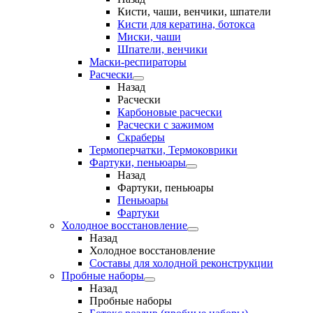
Кисти, чаши, венчики, шпатели
Кисти для кератина, ботокса
Миски, чаши
Шпатели, венчики
Маски-респираторы
Расчески
Назад
Расчески
Карбоновые расчески
Расчески с зажимом
Скраберы
Термоперчатки, Термоковрики
Фартуки, пеньюары
Назад
Фартуки, пеньюары
Пеньюары
Фартуки
Холодное восстановление
Назад
Холодное восстановление
Составы для холодной реконструкции
Пробные наборы
Назад
Пробные наборы