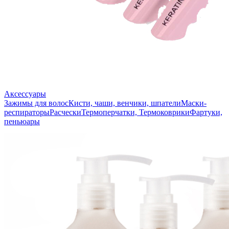
Аксессуары
Зажимы для волос
Кисти, чаши, венчики, шпатели
Маски-
респираторы
Расчески
Термоперчатки, Термоковрики
Фартуки,
пеньюары