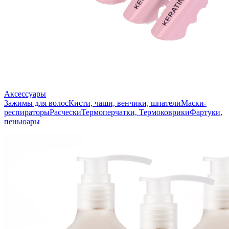
Аксессуары
Зажимы для волос
Кисти, чаши, венчики, шпатели
Маски-
респираторы
Расчески
Термоперчатки, Термоковрики
Фартуки,
пеньюары