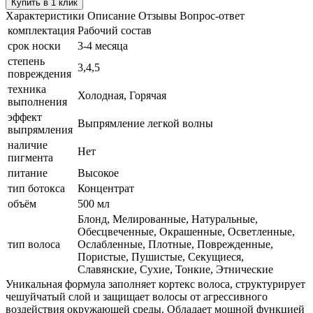
Купить в 1 клик
Характеристики
Описание
Отзывы
Вопрос-ответ
комплектация
Рабочий состав
срок носки
3-4 месяца
степень
3,4,5
повреждения
техника
Холодная, Горячая
выполнения
эффект
Выпрямление легкой волны
выпрямления
наличие
Нет
пигмента
питание
Высокое
тип ботокса
Концентрат
объём
500 мл
Блонд, Мелированные, Натуральные,
Обесцвеченные, Окрашенные, Осветленные,
тип волоса
Ослабленные, Плотные, Поврежденные,
Пористые, Пушистые, Секущиеся,
Славянские, Сухие, Тонкие, Этнические
Уникальная формула заполняет кортекс волоса, структурирует
чешуйчатый слой и защищает волосы от агрессивного
воздействия окружающей среды. Обладает мощной функцией