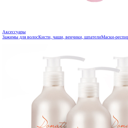
Аксессуары
Зажимы для волос
Кисти, чаши, венчики, шпатели
Маски-респи