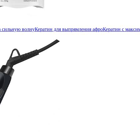
а сильную волну
Кератин для выпрямления афро
Кератин с макс