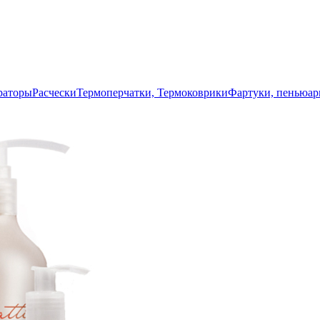
раторы
Расчески
Термоперчатки, Термоковрики
Фартуки, пеньюа