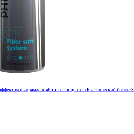
 эффектом выпрямления
Ботокс-концентрат
Классический ботокс
Х